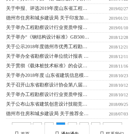
堂”的通知
关于申报、评选2019年度山东省工程建
2019/02/27
设（勘察设计）优秀QC小组的通知
德州市住房和城乡建设局 关于印发加快
2019/01/21
推进德州市建筑信息模型（BIM） 技术
应用指导意见的通知
关于举办工程勘察设计行业资质申报所
2019/01/10
需非注册专业 一年制结业证书进修班的
通知
关于举办“《钢结构设计标准》GB50017-
2018/12/28
2017宣贯与结构设计疑难问题高级解析
培训班”通知
关于公示2018年度德州市优秀工程勘察
2018/12/21
设计评选获奖名单的通知
关于举办全省勘察设计单位统计报表 与
2018/12/11
会计人员培训班的通知
关于贯彻《载体桩技术标准》的会议通
2018/11/16
知
关于举办2018年度 山东省建筑信息模型
2018/10/23
（BIM）技术应用 大赛的通知
关于召开山东省勘察设计协会第八届会
2018/10/12
员代表大会的通知
关于举办工程勘察设计行业资质申报所
2018/10/12
需非注册专业 一年制结业证书进修班的
通知
关于公布山东省建筑创意设计技能竞赛
2018/09/25
获奖代表队和个人的通报
德州市住房和城乡建设局 关于推荐全市
2018/07/03
建筑施工安全生产专家的通知
<
上一页
1
2
3
4
5
6
下一页
>
首页
通知通告
联系我们