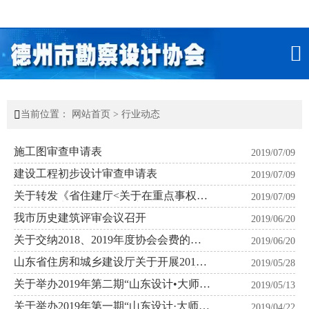


当前位置：
网站首页
>
行业动态
施工图审查申请表
2019/07/09
建设工程初步设计审查申请表
2019/07/09
关于转发《省住建厅<关于在重点事权综
2019/07/09
合改革试点县（市）开展初步设计文件
审查直报直管工作的通知>》的通知
我市历史建筑评审会议召开
2019/06/20
关于交纳2018、2019年度协会会费的通
2019/06/20
知
山东省住房和城乡建设厅关于开展2019
2019/05/28
年度山东省优秀工程勘察设计成果竞赛
的通知
关于举办2019年第二期“山东设计•大师讲
2019/05/13
堂”的通知
关于举办2019年第一期“山东设计·大师讲
2019/04/22