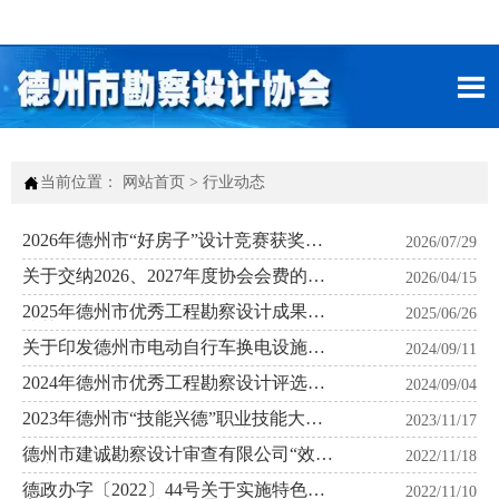


当前位置：
网站首页
>
行业动态
2026年德州市“好房子”设计竞赛获奖项
2026/07/29
目公示
关于交纳2026、2027年度协会会费的通
2026/04/15
知
2025年德州市优秀工程勘察设计成果评
2025/06/26
选获奖项目公示
关于印发德州市电动自行车换电设施建
2024/09/11
设指引的通知
2024年德州市优秀工程勘察设计评选获
2024/09/04
奖项目公示
2023年德州市“技能兴德”职业技能大赛
2023/11/17
—建筑创意设计职业技能竞赛成绩的公
示
德州市建诚勘察设计审查有限公司“效能
2022/11/18
图审”承诺书
德政办字〔2022〕44号关于实施特色体
2022/11/10