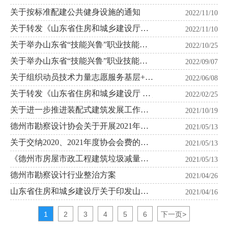
育名城三年行动计划的通知
关于按标准配建公共健身设施的通知
2022/11/10
关于转发《山东省住房和城乡建设厅关
2022/11/10
于进一步加强住宅工程渗漏防控工作的
若干措施》的通知
关于举办山东省“技能兴鲁”职业技能大
2022/10/25
赛-建筑创意设计技能竞赛市级选拔赛获
奖名单公示
关于举办山东省“技能兴鲁”职业技能大
2022/09/07
赛-建筑创意设计技能竞赛市级选拔赛的
预备通知
关于组织动员技术力量志愿服务基层+自
2022/06/08
建房安全专项整治的倡议书
关于转发《山东省住房和城乡建设厅 山
2022/02/25
东省应急管理厅山东省消防救援总队 <关
于转发住房和城乡建设部 应急管理部 关
关于进一步推进装配式建筑发展工作的
2021/10/19
于加强超高层建筑规划建设管理的通知>
通知
的通知》的通知
德州市勘察设计协会关于开展2021年度
2021/05/13
优秀工程的通知
关于交纳2020、2021年度协会会费的通
2021/05/13
知
《德州市房屋市政工程建筑垃圾减量化
2021/05/13
工作实施方案》（德建通〔2021〕35
号）
德州市勘察设计行业整治方案
2021/04/26
山东省住房和城乡建设厅关于印发山东
2021/04/16
省建筑垃圾减量化工作实施方案的通知
1
2
3
4
5
6
下一页
>