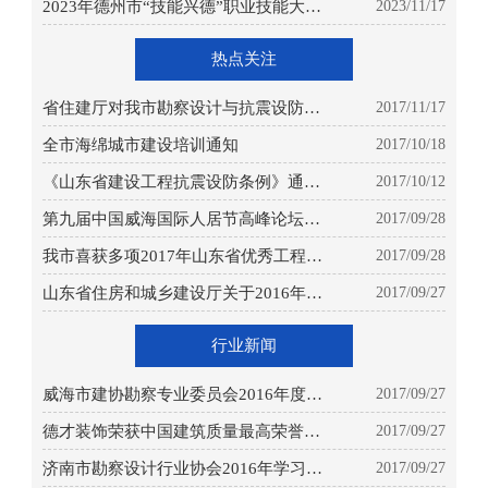
2023年德州市“技能兴德”职业技能大赛
2023/11/17
—建筑创意设计职业技能竞赛成绩的公
示
热点关注
省住建厅对我市勘察设计与抗震设防工
2017/11/17
作 进行专项检查
全市海绵城市建设培训通知
2017/10/18
《山东省建设工程抗震设防条例》通过
2017/10/12
省人大审议颁布实施
第九届中国威海国际人居节高峰论坛和
2017/09/28
建筑设计展览在威海成功举办
我市喜获多项2017年山东省优秀工程勘
2017/09/28
察设计成果奖
山东省住房和城乡建设厅关于2016年度
2017/09/27
全省工程勘察设计企业统计年报工作情
况的通报鲁建设函[2017]29号
行业新闻
威海市建协勘察专业委员会2016年度表
2017/09/27
彰大会暨2017年度工作会议
德才装饰荣获中国建筑质量最高荣誉—
2017/09/27
鲁班奖
济南市勘察设计行业协会2016年学习交
2017/09/27