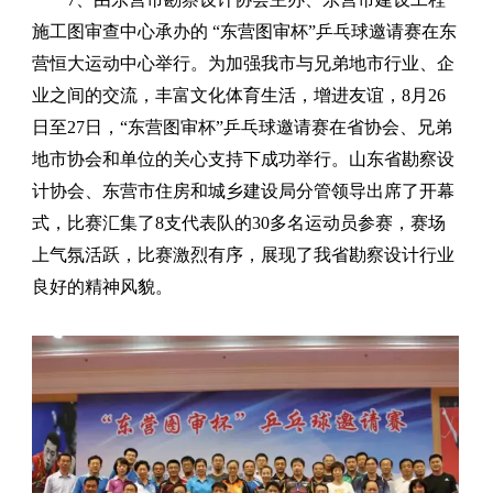
施工图审查中心承办的 “东营图审杯”乒乓球邀请赛在东
营恒大运动中心举行。
为加强我市与兄弟地市行业、企
业之间的交流，丰富文化体育生活，增进友谊，
8
月
26
日至
27
日，“东营图审杯”乒乓球邀请赛在省协会、兄弟
地市协会和单位的关心支持下成功举行。山东省勘察设
计协会、东营市住房和城乡建设局分管领导出席了开幕
式，比赛汇集了
8
支代表队的
30
多名运动员参赛，赛场
上气氛活跃，比赛激烈有序，展现了我省勘察设计行业
良好的精神风貌。