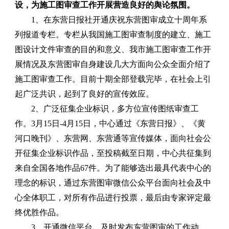
设，为施工图审查工作开展营造良好的舆论氛围。
1、在东营日报社开通庆祝东营图审成立十周年系
列报道专栏。
专栏从我国施工图审查制度的建立、施工
图设计文件审查的目的和意义、我市施工图审查工作开
展情况及东营图审自身建设几大方面向公众全面介绍了
施工图审查工作。目前十期全部登载完毕，在社会上引
起广泛共识，起到了良好的宣传效应。
2、广泛征集企业标识，多方位宣传图纸审查工
作。
3
月
15
日-
4
月
15
日，中心通过《东营日报》、《黄
河口晚刊》、东营网、东营通等宣传媒体，面向社会公
开征集企业标识作品，至投稿截至日期，中心共征集到
来自全国各地作品
67
件。为了能够选出最具代表中心的
理念的标识，通过东营图审微信公众平台面向社会及中
心全体职工，对所有作品进行投票，最后由专家评定最
终优胜作品。
3、开通微信平台，及时发布东营图审的工作动