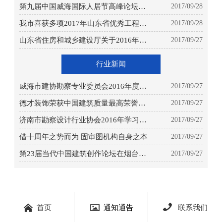
第九届中国威海国际人居节高峰论坛和
2017/09/28
建筑设计展览在威海成功举办
我市喜获多项2017年山东省优秀工程勘
2017/09/28
察设计成果奖
山东省住房和城乡建设厅关于2016年度
2017/09/27
全省工程勘察设计企业统计年报工作情
况的通报鲁建设函[2017]29号
行业新闻
威海市建协勘察专业委员会2016年度表
2017/09/27
彰大会暨2017年度工作会议
德才装饰荣获中国建筑质量最高荣誉—
2017/09/27
鲁班奖
济南市勘察设计行业协会2016年学习交
2017/09/27
流会顺利召开
借十周年之势而为 固审图机构自身之本
2017/09/27
第23届当代中国建筑创作论坛在烟台大
2017/09/27
学召开



首页
通知通告
联系我们