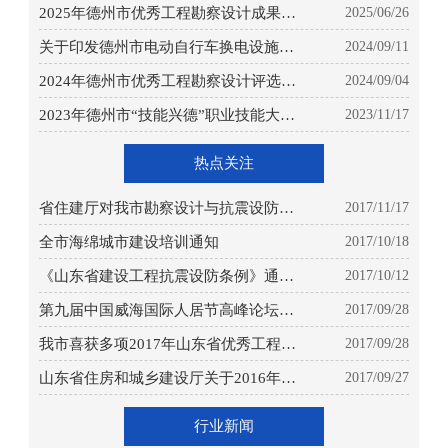
2025年德州市优秀工程勘察设计成果评
2025/06/26
选获奖项目公示
关于印发德州市电动自行车换电设施建
2024/09/11
设指引的通知
2024年德州市优秀工程勘察设计评选获
2024/09/04
奖项目公示
2023年德州市“技能兴德”职业技能大赛
2023/11/17
—建筑创意设计职业技能竞赛成绩的公
示
热点关注
省住建厅对我市勘察设计与抗震设防工
2017/11/17
作 进行专项检查
全市海绵城市建设培训通知
2017/10/18
《山东省建设工程抗震设防条例》通过
2017/10/12
省人大审议颁布实施
第九届中国威海国际人居节高峰论坛和
2017/09/28
建筑设计展览在威海成功举办
我市喜获多项2017年山东省优秀工程勘
2017/09/28
察设计成果奖
山东省住房和城乡建设厅关于2016年度
2017/09/27
全省工程勘察设计企业统计年报工作情
况的通报鲁建设函[2017]29号
行业新闻